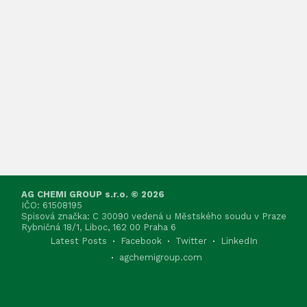
AG CHEMI GROUP s.r.o. © 2026
IČO: 61508195
Spisová značka: C 30090 vedená u Městského soudu v Praze
Rybničná 18/1, Liboc, 162 00 Praha 6
Latest Posts
Facebook
Twitter
LinkedIn
agchemigroup.com