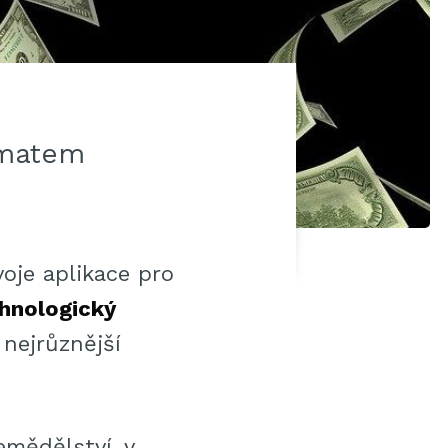
ématem
oje aplikace pro
hnologický
 nejrůznější
zemědělství, v