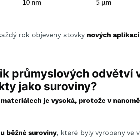
každý rok objeveny stovky
nových aplikací
olik průmyslových odvětví
ty jako suroviny?
ateriálech je vysoká, protože v nanoměř
u běžné suroviny
, které byly vyrobeny ve 