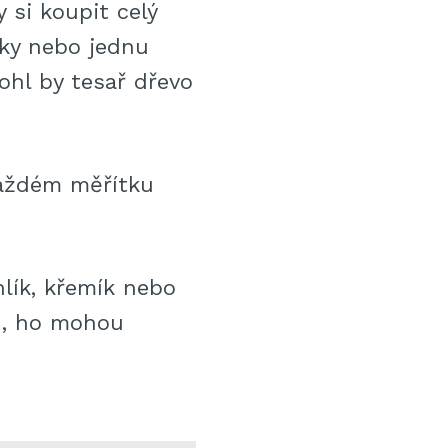
 si koupit celý
ky nebo jednu
ohl by tesař dřevo
každém měřítku
lík, křemík nebo
ch, ho mohou