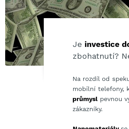
Je
investice 
zbohatnutí? N
Na rozdíl od spek
mobilní telefony,
průmysl
pevnou vý
zákazníky.
Nanomateriály
se