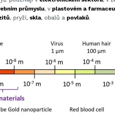
vebním průmyslu
, v
plastovém a farmaceu
zitů
, pryží,
skla
, obalů a
povlaků
.