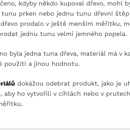
řečeno, kdyby někdo kupoval dřevo, mohl by
 tunu prken nebo jednu tunu dřevní štěp
e dřevo prodalo v ještě menším měřítku, m
prodat jednu tunu velmi jemného popela.
hno byla jedna tuna dřeva, materiál má v 
né použití a jinou hodnotu.
riálů
dokážou odebrat produkt, jako je uh
, aby ho vytvořili v cihlách nebo v prute
ěřítku.