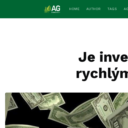
HOME
AUTHOR
TAGS
A
Je inv
rychlý