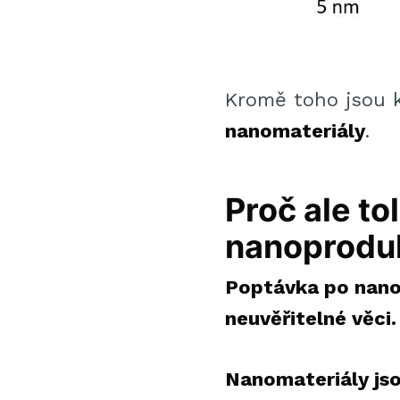
Kromě toho jsou 
nanomateriály
.
Proč ale t
nanoproduk
Poptávka po nanom
neuvěřitelné věci.
Nanomateriály jso