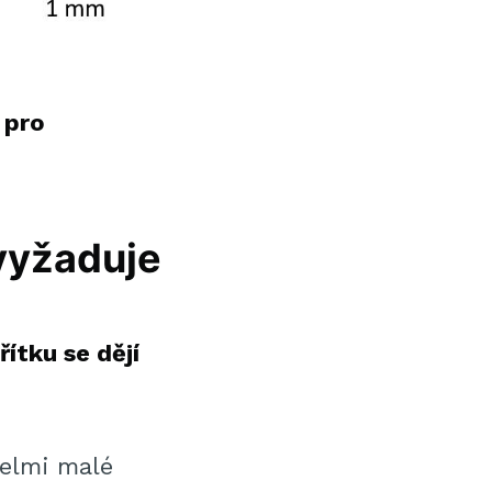
 pro
 vyžaduje
ítku se dějí
velmi malé