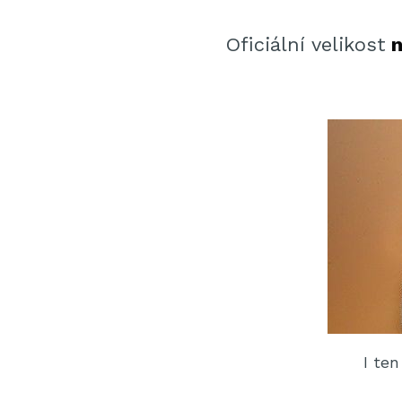
Oficiální velikost
n
I te