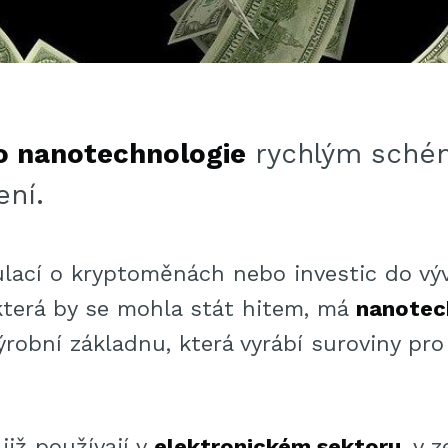
do nanotechnologie
rychlým sch
ení.
ulací o kryptoměnách nebo investic do výv
 která by se mohla stát hitem, má
nanotec
robní základnu, která vyrábí suroviny pro
 již používají v
elektronickém sektoru
, v 