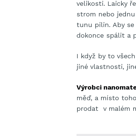
velikosti. Laicky 
strom nebo jednu
tunu pilin. Aby s
dokonce spálit a 
I když by to všec
jiné vlastnosti, ji
Výrobci nanomate
měď, a místo toho
prodat v malém m