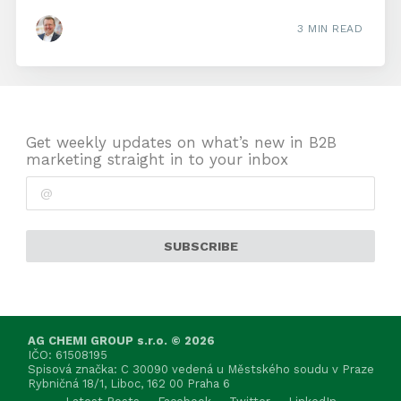
3 MIN READ
Get weekly updates on what’s new in B2B
marketing straight in to your inbox
SUBSCRIBE
AG CHEMI GROUP s.r.o. © 2026
IČO: 61508195
Spisová značka: C 30090 vedená u Městského soudu v Praze
Rybničná 18/1, Liboc, 162 00 Praha 6