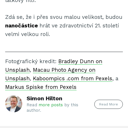
látkový filtr.
Zdá se, že i přes svou malou velikost, budou
nanočástice
hrát ve zdravotnictví 21. století
velmi velkou roli.
Fotografický kredit:
Bradley Dunn on
Unsplash
,
Macau Photo Agency on
Unsplash
,
Kaboompics .com from Pexels
, a
Markus Spiske from Pexels
Simon Hilton
Read More
Read
more posts
by this
author.