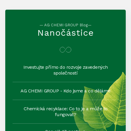
— AG CHEMI GROUP Blog—
Nanočástice
Investujte přímo do rozvoje zavedených
společností
AG CHEMI GROUP - Kdo jsme a co děláme
Chemická recyklace: Co to je a může to
fungovat?