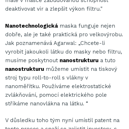
máte v masce zabudovanou schopnost
deaktivovat vir a zlepšit výkon filtru."
Nanotechnologická
maska ​​funguje nejen
dobře, ale je také praktická pro velkovýrobu.
Jak poznamenává Agarwal: „Chcete-li
vyrobit jakoukoli látku do masky nebo filtru,
musíme poskytnout
nanostrukturu
a tuto
nanostrukturu
můžeme umístit na tiskový
stroj typu roll-to-roll s vlákny v
nanoměřítku. Používáme elektrostatické
zvlákňování, pomocí elektrického pole
stříkáme nanovlákna na látku. “
V důsledku toho tým nyní umístil patent na
tento proces a snaží se zajistit investory, s