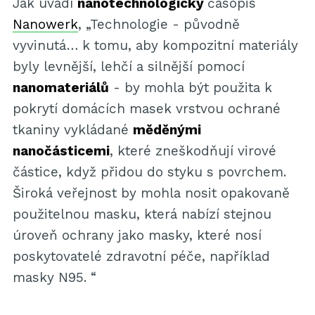
Jak uvádí
nanotechnologický
časopis
Nanowerk
, „Technologie - původně
vyvinutá… k tomu, aby kompozitní materiály
byly levnější, lehčí a silnější pomocí
nanomateriálů
- by mohla být použita k
pokrytí domácích masek vrstvou ochrané
tkaniny vykládané
měděnými
nanočásticemi
, které zneškodňují virové
částice, když přidou do styku s povrchem.
Široká veřejnost by mohla nosit opakovaně
použitelnou masku, která nabízí stejnou
úroveň ochrany jako masky, které nosí
poskytovatelé zdravotní péče, například
masky N95. “