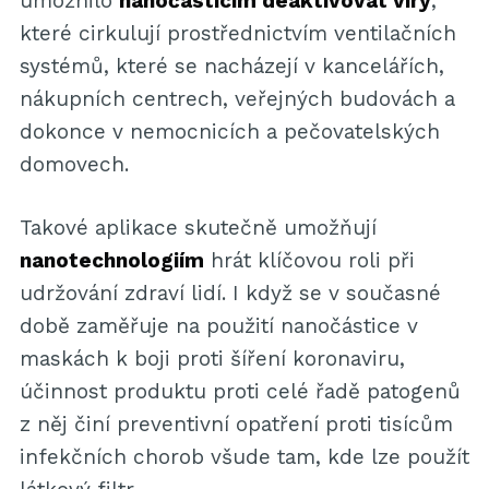
umožnilo
nanočásticím deaktivovat viry
,
které cirkulují prostřednictvím ventilačních
systémů, které se nacházejí v kancelářích,
nákupních centrech, veřejných budovách a
dokonce v nemocnicích a pečovatelských
domovech.
Takové aplikace skutečně umožňují
nanotechnologiím
hrát klíčovou roli při
udržování zdraví lidí. I když se v současné
době zaměřuje na použití nanočástice v
maskách k boji proti šíření koronaviru,
účinnost produktu proti celé řadě patogenů
z něj činí preventivní opatření proti tisícům
infekčních chorob všude tam, kde lze použít