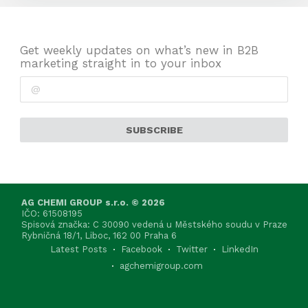
Get weekly updates on what’s new in B2B
marketing straight in to your inbox
SUBSCRIBE
AG CHEMI GROUP s.r.o. © 2026
IČO: 61508195
Spisová značka: C 30090 vedená u Městského soudu v Praze
Rybničná 18/1, Liboc, 162 00 Praha 6
Latest Posts
Facebook
Twitter
LinkedIn
agchemigroup.com