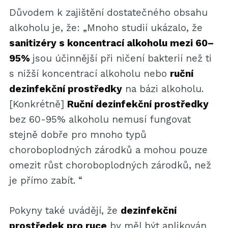
Důvodem k zajištění dostatečného obsahu
alkoholu je, že: „Mnoho studií ukázalo, že
sanitizéry s koncentrací alkoholu mezi 60–
95%
jsou účinnější při ničení bakterií než ti
s nižší koncentrací alkoholu nebo
ruční
dezinfekční prostředky
na bázi alkoholu.
[Konkrétně]
Ruční dezinfekční prostředky
bez 60-95% alkoholu nemusí fungovat
stejně dobře pro mnoho typů
choroboplodných zárodků a mohou pouze
omezit růst choroboplodných zárodků, než
je přímo zabít. “
Pokyny také uvádějí, že
dezinfekční
prostředek pro ruce
by měl být aplikován