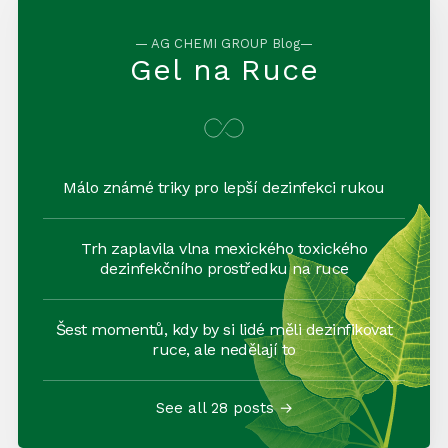
— AG CHEMI GROUP Blog—
Gel na Ruce
Málo známé triky pro lepší dezinfekci rukou
Trh zaplavila vlna mexického toxického
dezinfekčního prostředku na ruce
Šest momentů, kdy by si lidé měli dezinfikovat
ruce, ale nedělají to
See all 28 posts →