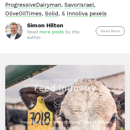
ProgressiveDairyman
,
SavorIsrael
,
OliveOilTimes
,
Solid
, &
Innoliva
pexels
Simon Hilton
Read More
Read
more posts
by this
author.
— AG CHEMI GROUP Blog—
Feed industry
How Big Chem is Re-thinking Raw Material
Supply Logistics