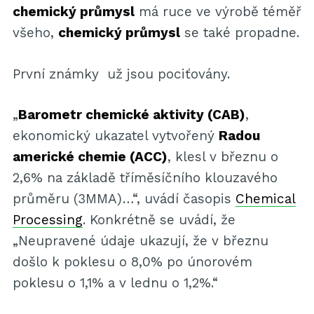
chemický průmysl
má ruce ve výrobě téměř
všeho,
chemický průmysl
se také propadne.
První známky už jsou pociťovány.
„
Barometr chemické aktivity (CAB)
,
ekonomický ukazatel vytvořený
Radou
americké chemie (ACC)
, klesl v březnu o
2,6% na základě tříměsíčního klouzavého
průměru (3MMA)…“, uvádí časopis
Chemical
Processing
. Konkrétně se uvádí, že
„Neupravené údaje ukazují, že v březnu
došlo k poklesu o 8,0% po únorovém
poklesu o 1,1% a v lednu o 1,2%.“