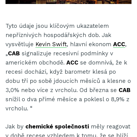
Tyto údaje jsou klíčovým ukazatelem
nepříznivých hospodářských dob. Jak
vysvětluje
Kevin Swift
, hlavní ekonom
ACC
,
„
CAB
signalizuje recesivní podmínky v
americkém obchodě.
ACC
se domnívá, že k
recesi dochází, když barometr klesá po
dobu tří po sobě jdoucích měsíců a klesne o
3,0% nebo více z vrcholu. Od března se
CAB
snížil o dva přímé měsíce a poklesl o 8,9% z
vrcholu. “
Jak by
chemické společnosti
měly reagovat
v době recese vzhledem k tomu, že se blíží