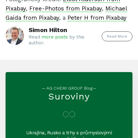
Pixabay
,
Free-Photos from Pixabay
,
Michael
Gaida from Pixabay
, a
Peter H from Pixabay
Simon Hilton
Read More
Read
more posts
by this
author.
— AG CHEMI GROUP Blog—
Suroviny
Ukrajina, Rusko a trhy s průmyslovými