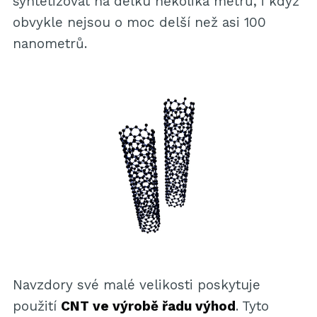
syntetizovat na délku několika metrů, i když
obvykle nejsou o moc delší než asi 100
nanometrů.
Navzdory své malé velikosti poskytuje
použití
CNT ve výrobě řadu výhod
. Tyto