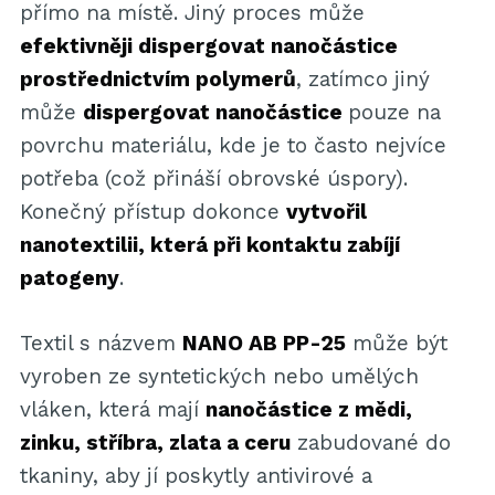
přímo na místě. Jiný proces může
efektivněji dispergovat nanočástice
prostřednictvím polymerů
, zatímco jiný
může
dispergovat nanočástice
pouze na
povrchu materiálu, kde je to často nejvíce
potřeba (což přináší obrovské úspory).
Konečný přístup dokonce
vytvořil
nanotextilii, která při kontaktu zabíjí
patogeny
.
Textil s názvem
NANO AB PP-25
může být
vyroben ze syntetických nebo umělých
vláken, která mají
nanočástice z mědi,
zinku, stříbra, zlata a ceru
zabudované do
tkaniny, aby jí poskytly antivirové a