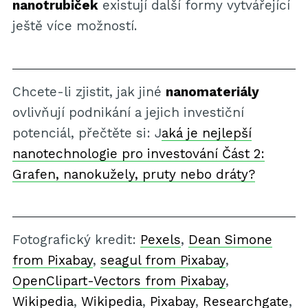
nanotrubiček
existují další formy vytvářející
ještě více možností.
Chcete-li zjistit, jak jiné
nanomateriály
ovlivňují podnikání a jejich investiční
potenciál, přečtěte si: J
aká je nejlepší
nanotechnologie pro investování Část 2:
Grafen, nanokužely, pruty nebo dráty?
Fotografický kredit:
Pexels
,
Dean Simone
from Pixabay
,
seagul from Pixabay
,
OpenClipart-Vectors from Pixabay
,
Wikipedia
,
Wikipedia
,
Pixabay
,
Researchgate
,