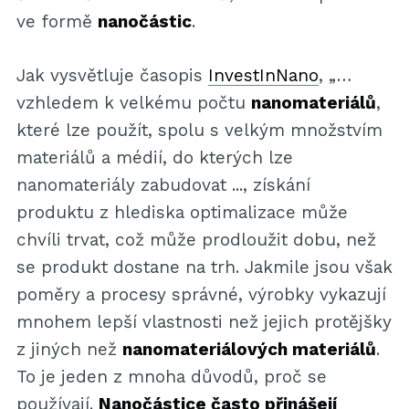
ve formě
nanočástic
.
Jak vysvětluje časopis
InvestInNano
, „…
vzhledem k velkému počtu
nanomateriálů
,
které lze použít, spolu s velkým množstvím
materiálů a médií, do kterých lze
nanomateriály zabudovat ..., získání
produktu z hlediska optimalizace může
chvíli trvat, což může prodloužit dobu, než
se produkt dostane na trh. Jakmile jsou však
poměry a procesy správné, výrobky vykazují
mnohem lepší vlastnosti než jejich protějšky
z jiných než
nanomateriálových materiálů
.
To je jeden z mnoha důvodů, proč se
používají.
Nanočástice často přinášejí