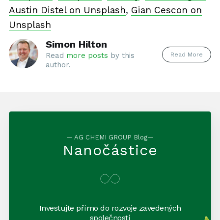
Austin Distel on Unsplash
,
Gian Cescon on
Unsplash
Simon Hilton
Read More
Read
more posts
by this
author.
— AG CHEMI GROUP Blog—
Nanočástice
Investujte přímo do rozvoje zavedených
společností