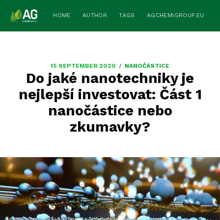
HOME
AUTHOR
TAGS
AGCHEMIGROUP.EU
/
15 SEPTEMBER 2020
NANOČÁSTICE
Do jaké nanotechniky je
nejlepší investovat: Část 1
nanočástice nebo
zkumavky?