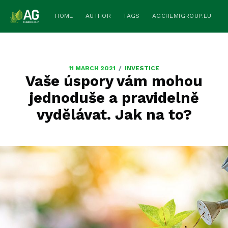
HOME
AUTHOR
TAGS
AGCHEMIGROUP.EU
/
11 MARCH 2021
INVESTICE
Vaše úspory vám mohou
jednoduše a pravidelně
vydělávat. Jak na to?