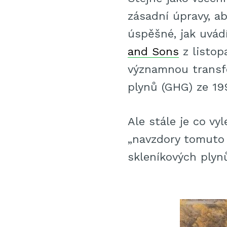
zásadní úpravy, a
úspěšné, jak uvád
and Sons
z listop
významnou transfo
plynů (GHG) ze 19
Ale stále je co vy
„navzdory tomuto
skleníkových plynů