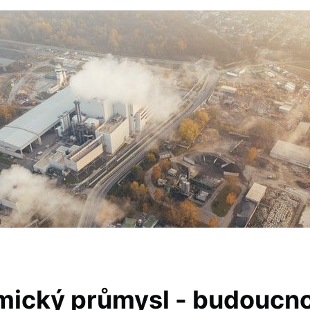
ický průmysl - budoucn