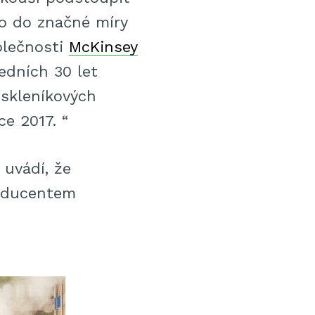
lo do značné míry
olečnosti
McKinsey
edních 30 let
 skleníkových
e 2017. “
 uvádí, že
roducentem