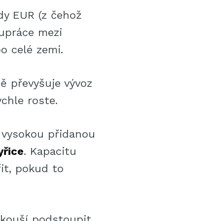
rdy EUR (z čehož
lupráce mezi
o celé zemi.
ě převyšuje vývoz
chle roste.
 vysokou přidanou
yřice
. Kapacitu
řit, pokud to
okouší podstoupit