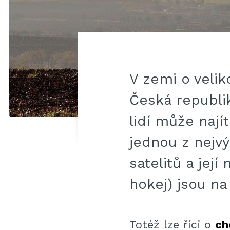
V zemi o velik
Česká republi
lidí může naj
jednou z nejv
satelitů a jej
hokej) jsou na
Totéž lze říci o
ch