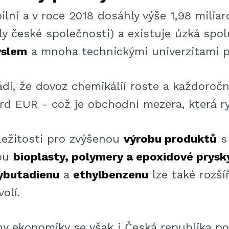
bilní a v roce 2018 dosáhly výše 1,98 milia
ly české společnosti) a existuje úzká spo
yslem
a mnoha technickými univerzitami p
dí, že dovoz chemikálií roste a každoročn
ard EUR - což je obchodní mezera, která ry
íležitosti pro zvýšenou
výrobu produktů
s
sou
bioplasty, polymery a epoxidové prysk
ybutadienu
a
ethylbenzenu
lze také rozší
olí.
ny ekonomiky se však i Česká republika p