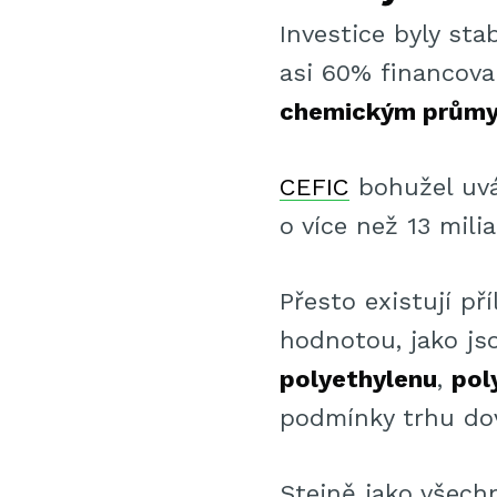
Investice byly sta
asi 60% financova
chemickým prům
CEFIC
bohužel uvá
o více než 13 mili
Přesto existují př
hodnotou, jako j
polyethylenu
,
pol
podmínky trhu dov
Stejně jako všech