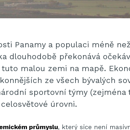
osti Panamy a populaci méně než 
ka dlouhodobě překonává očekává
ít tuto malou zemi na mapě. Ekon
ýkonnějších ze všech bývalých so
í národní sportovní týmy (zejména 
 celosvětové úrovni.
emickém průmyslu
, který sice není masiv