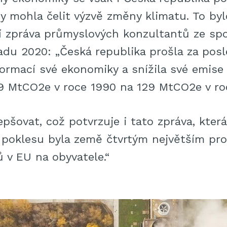
by mohla čelit výzvě změny klimatu. To by
í zpráva průmyslových konzultantů ze sp
adu 2020: „Česká republika prošla za posl
rmací své ekonomiky a snížila své emise
9 MtCO2e v roce 1990 na 129 MtCO2e v roc
lepšovat, což potvrzuje i tato zpráva, která
 poklesu byla země čtvrtým největším p
 v EU na obyvatele.“