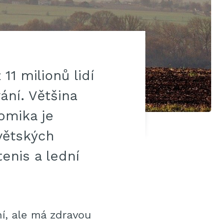
11 milionů lidí
ní. Většina
omika je
větských
tenis a lední
ní, ale má zdravou