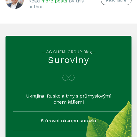
Read More
Read
more posts
by this
author.
— AG CHEMI GROUP Blog—
Suroviny
Ukrajina, Rusko a trhy s průmyslovými
chemikáliemi
5 úrovní nákupu surovin