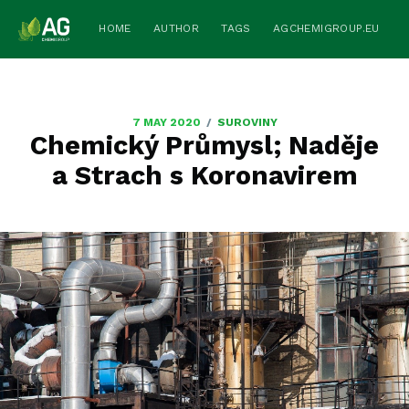
HOME
AUTHOR
TAGS
AGCHEMIGROUP.EU
/
7 MAY 2020
SUROVINY
Chemický Průmysl; Naděje
a Strach s Koronavirem