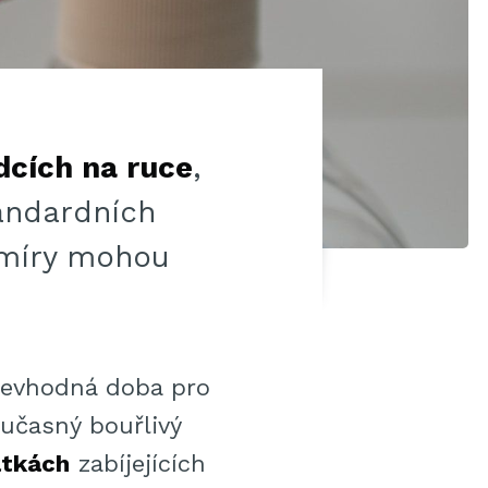
dcích na ruce
,
andardních
 míry mohou
 nevhodná doba pro
oučasný bouřlivý
átkách
zabíjejících