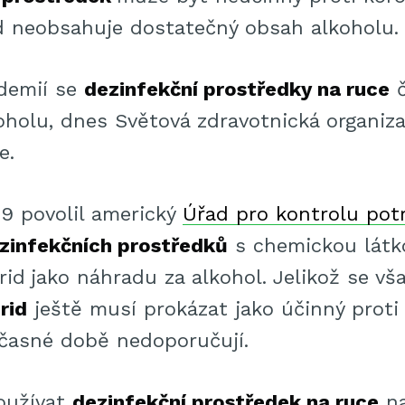
 neobsahuje dostatečný obsah alkoholu.
demií se
dezinfekční prostředky na ruce
č
holu, dnes Světová zdravotnická organizac
e.
9 povolil americký
Úřad pro kontrolu potr
ezinfekčních prostředků
s chemickou látk
rid
jako náhradu za alkohol. Jelikož se vš
rid
ještě musí prokázat jako účinný proti 
učasné době nedoporučují.
používat
dezinfekční prostředek na ruce
na