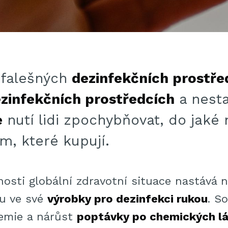
o falešných
dezinfekčních prostře
zinfekčních prostředcích
a nest
e
nutí lidi zpochybňovat, do jaké
m, které kupují.
osti globální zdravotní situace nastává
íru ve své
výrobky pro dezinfekci rukou
. S
demie a nárůst
poptávky po chemických l