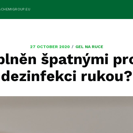
GCHEMIGROUP.EU
/
27 OCTOBER 2020
GEL NA RUCE
aplněn špatnými pr
dezinfekci rukou?