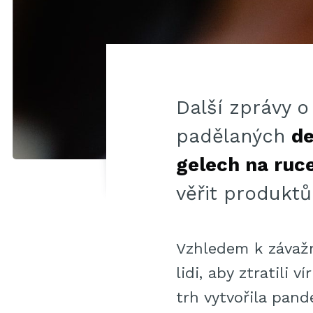
Další zprávy 
padělaných
de
gelech na ruc
věřit produktů
Vzhledem k závažn
lidi, aby ztratili v
trh vytvořila pan