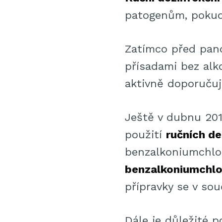
patogenům, pokud
Zatímco před pan
přísadami bez alko
aktivně doporučuj
Ještě v dubnu 201
použití
ručních d
benzalkoniumchlo
benzalkoniumchlo
přípravky se v so
Dále je důležité 