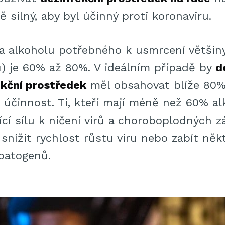
ě silný, aby byl účinný proti koronaviru.
a alkoholu potřebného k usmrcení většiny 
ů) je 60% až 80%. V ideálním případě by
d
kční prostředek
měl obsahovat blíže 80%
 účinnost. Ti, kteří mají méně než 60% al
cí sílu k ničení virů a choroboplodných 
nížit rychlost růstu viru nebo zabít někt
patogenů.