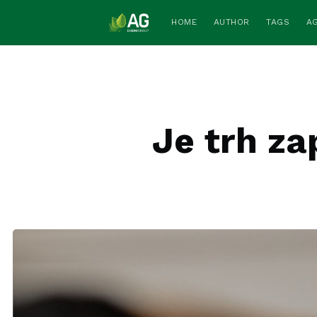
HOME
AUTHOR
TAGS
A
Je trh z