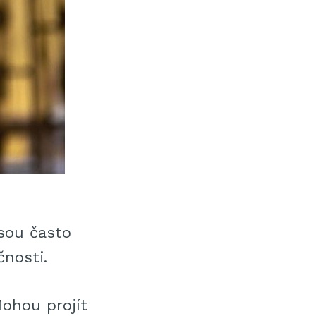
sou často
čnosti.
Mohou projít