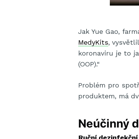
Jak Yue Gao, farm
MedyKits
, vysvět
koronaviru je to 
(OOP).“
Problém pro spotř
produktem, má dv
Neúčinný d
Ruční dezinfekčn