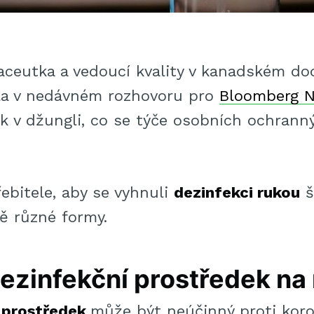
aceutka a vedoucí kvality v kanadském do
lila v nedávném rozhovoru pro
Bloomberg 
jak v džungli, co se týče osobních ochran
ebitele, aby se vyhnuli
dezinfekci rukou
š
ě různé formy.
ezinfekční prostředek na
í prostředek
může být neúčinný proti koro