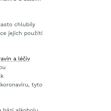
asto chlubily
e jejich použití
avin a léčiv
ou
ak
koronaviru, tyto
 bázi alkoholu,