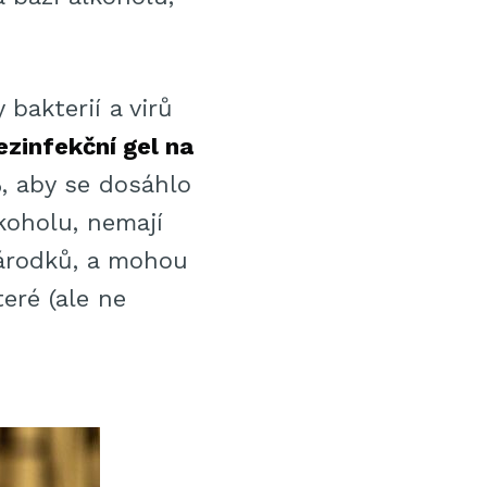
bakterií a virů
ezinfekční gel na
, aby se dosáhlo
koholu, nemají
zárodků, a mohou
eré (ale ne