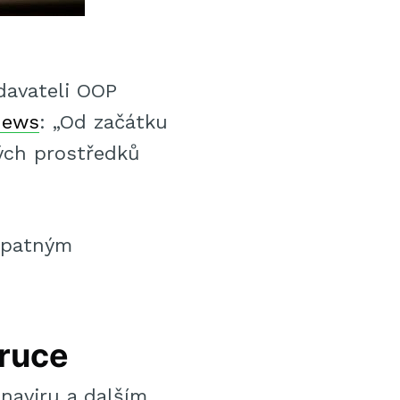
davateli OOP
News
: „Od začátku
ných prostředků
patným
 ruce
naviru a dalším