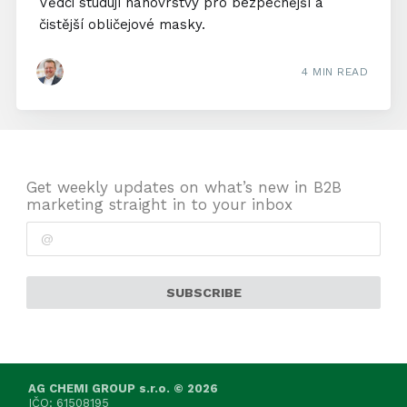
Vědci studují nanovrstvy pro bezpečnější a
čistější obličejové masky.
4 MIN READ
Get weekly updates on what’s new in B2B
marketing straight in to your inbox
SUBSCRIBE
AG CHEMI GROUP s.r.o. © 2026
IČO: 61508195