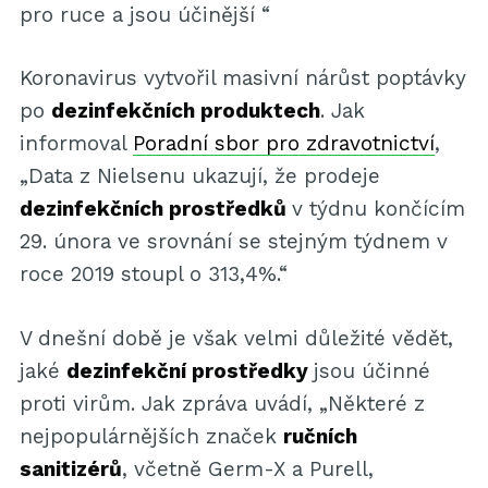
pro ruce a jsou účinější “
Koronavirus vytvořil masivní nárůst poptávky
po
dezinfekčních produktech
. Jak
informoval
Poradní sbor pro zdravotnictví
,
„Data z Nielsenu ukazují, že prodeje
dezinfekčních prostředků
v týdnu končícím
29. února ve srovnání se stejným týdnem v
roce 2019 stoupl o 313,4%.“
V dnešní době je však velmi důležité vědět,
jaké
dezinfekční prostředky
jsou účinné
proti virům. Jak zpráva uvádí, „Některé z
nejpopulárnějších značek
ručních
sanitizérů
, včetně Germ-X ​​a Purell,