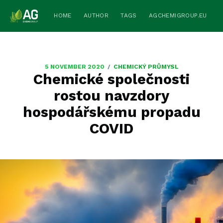
HOME
AUTHOR
TAGS
AGCHEMIGROUP.EU
/
5 NOVEMBER 2020
CHEMICKÝ PRŮMYSL
Chemické společnosti
rostou navzdory
hospodářskému propadu
COVID