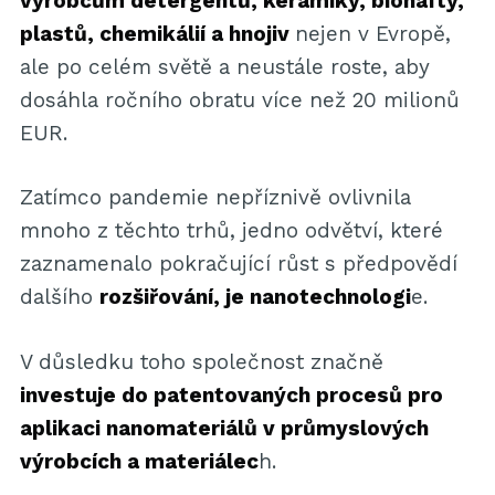
výrobcům detergentů, keramiky, bionafty,
plastů, chemikálií a hnojiv
nejen v Evropě,
ale po celém světě a neustále roste, aby
dosáhla ročního obratu více než 20 milionů
EUR.
Zatímco pandemie nepříznivě ovlivnila
mnoho z těchto trhů, jedno odvětví, které
zaznamenalo pokračující růst s předpovědí
dalšího
rozšiřování, je nanotechnologi
e.
V důsledku toho společnost značně
investuje do patentovaných procesů pro
aplikaci nanomateriálů v průmyslových
výrobcích a materiálec
h.