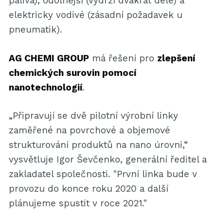
paliva), odolnější (vydrží dvakrát déle) a
elektricky vodivé (zásadní požadavek u
pneumatik).
AG CHEMI GROUP
má řešení pro
zlepšení
chemických surovin pomocí
nanotechnologií
.
„Připravují se dvě pilotní výrobní linky
zaměřené na povrchové a objemové
strukturování produktů na nano úrovni,“
vysvětluje Igor Ševčenko, generální ředitel a
zakladatel společnosti. "První linka bude v
provozu do konce roku 2020 a další
plánujeme spustit v roce 2021."