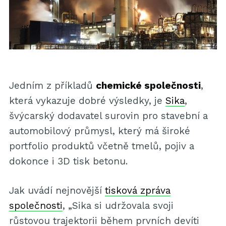
Jedním z příkladů
chemické společnosti
,
která vykazuje dobré výsledky, je
Sika
,
švýcarský dodavatel surovin pro stavební a
automobilový průmysl, který má široké
portfolio produktů včetně tmelů, pojiv a
dokonce i 3D tisk betonu.
Jak uvádí nejnovější
tisková zpráva
společnosti
, „Sika si udržovala svoji
růstovou trajektorii během prvních devíti