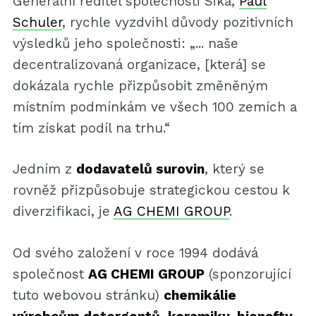
Generální ředitel společnosti Sika,
Paul
Schuler
, rychle vyzdvihl důvody pozitivních
výsledků jeho společnosti: „... naše
decentralizovaná organizace, [která] se
dokázala rychle přizpůsobit změněným
místním podmínkám ve všech 100 zemích a
tím získat podíl na trhu.“
Jedním z
dodavatelů surovin
, který se
rovněž přizpůsobuje strategickou cestou k
diverzifikaci, je
AG CHEMI GROUP
.
Od svého založení v roce 1994 dodává
společnost
AG CHEMI GROUP
(sponzorující
tuto webovou stránku)
chemikálie