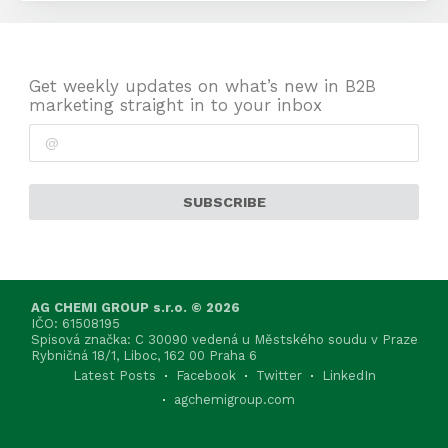
Get weekly updates on what’s new in B2B
marketing straight in to your inbox
SUBSCRIBE
AG CHEMI GROUP s.r.o. © 2026
IČO: 61508195
Spisová značka: C 30090 vedená u Městského soudu v Praze
Rybničná 18/1, Liboc, 162 00 Praha 6
Latest Posts
Facebook
Twitter
LinkedIn
agchemigroup.com