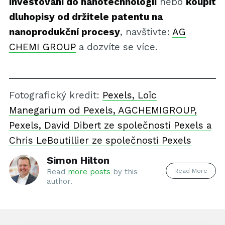
investování do nanotechnologií
nebo
koupit
dluhopisy od držitele patentu na
nanoprodukční procesy
, navštivte:
AG
CHEMI GROUP
a dozvíte se více.
Fotografický kredit:
Pexels, Loïc
Manegarium od Pexels, AGCHEMIGROUP,
Pexels, David Dibert ze společnosti Pexels a
Chris LeBoutillier ze společnosti Pexels
Simon Hilton
Read More
Read
more posts
by this
author.